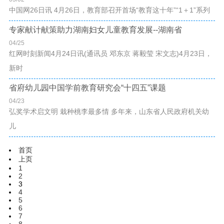
中国网26日讯 4月26日，教育部召开首场“教育这十年”“1＋1”系列
专家献计献策助力湖南妇女儿童教育发展--湖南省
04/25
红网时刻新闻4月24日讯(通讯员 邓东京 蒋毅莹 宋文志)4月23日，
新时
省府幼儿园中国学前教育研究会“十四五”课题
04/23
弘奖学术启文明 栽种桃李最多情 多年来，山东省人民政府机关幼
儿
首页
上页
1
2
3
4
5
6
7